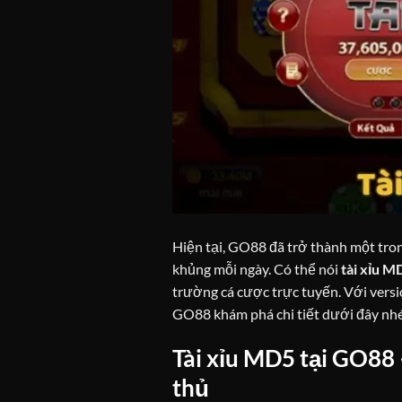
Hiện tại, GO88 đã trở thành một tr
khủng mỗi ngày. Có thể nói
tài xỉu 
trường cá cược trực tuyến. Với vers
GO88
khám phá chi tiết dưới đây nh
Tài xỉu MD5 tại GO88 
thủ