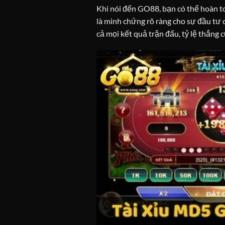
Khi nói đến GO88, bạn có thể hoàn to
là minh chứng rõ ràng cho sự đầu tư 
cả mọi kết quả trận đấu, tỷ lệ thắng 