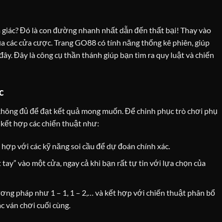
 giác? Đó là con đường nhanh nhất dẫn đến thất bại! Thay vào
của các cửa cược. Trang GO88 có tính năng thống kê phiên, giúp
đây. Đây là công cụ thần thánh giúp bạn tìm ra quy luật và chiến
c
ông đủ để đạt kết quả mong muốn. Để chinh phục trò chơi phụ
 kết hợp các chiến thuật như:
t hợp với các kỹ năng soi cầu để dự đoán chính xác.
 tay” vào một cửa, ngay cả khi bạn rất tự tin với lựa chọn của
ơng pháp như 1 – 1, 1 – 2,… và kết hợp với chiến thuật phân bổ
c ván chơi cuối cùng.