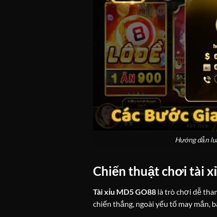
Hướng dẫn luậ
Chiến thuật chơi tài
Tài xỉu MD5 GO88
là trò chơi dễ tha
chiến thắng, ngoài yếu tố may mắn, 