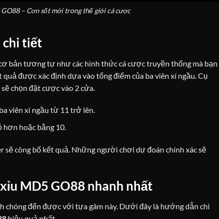
 GO88 – Cơn sốt mới trong thế giới cá cược
chi tiết
 cơ bản tương tự như các hình thức cá cược truyền thống mà bạn
t quả được xác định dựa vào tổng điểm của ba viên xí ngầu. Cụ
ơi sẽ chọn đặt cược vào 2 cửa.
a viên xí ngầu từ 11 trở lên.
ỏ hơn hoặc bằng 10.
ler sẽ công bố kết quả. Những người chơi dự đoán chính xác sẽ
i xỉu MD5 GO88 nhanh nhất
h chóng đến được với tựa gâm này. Dưới đây là hướng dẫn chi
88
hiệu quả nhất.