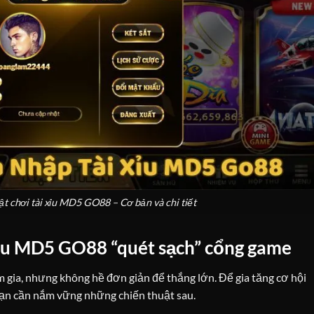
t chơi tài xỉu MD5 GO88 – Cơ bản và chi tiết
 xỉu MD5 GO88 “quét sạch” cổng game
m gia, nhưng không hề đơn giản để thắng lớn. Để gia tăng cơ hội
bạn cần nắm vững những chiến thuật sau.