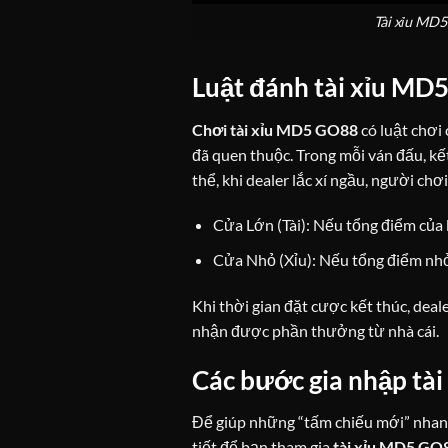
Tài xỉu MD5
Luật đánh tài xỉu MD5 
Chơi tài xỉu MD5 GO88
có luật chơi
đã quen thuộc. Trong mỗi ván đấu, kế
thể, khi dealer lắc xí ngầu, người ch
Cửa Lớn (Tài): Nếu tổng điểm của b
Cửa Nhỏ (Xỉu): Nếu tổng điểm nh
Khi thời gian đặt cược kết thúc, dea
nhận được phần thưởng từ nhà cái.
Các bước gia nhập tà
Để giúp những “tấm chiếu mới” nhan
tiết để bạn tham gia
tài xỉu MD5 GO