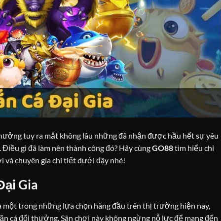
hưởng tuy ra mắt không lâu những đã nhận được hầu hết sự yêu
. Điều gì đã làm nên thành công đó? Hãy cùng
GO88
tìm hiểu chi
 và chuyên gia chi tiết dưới đây nhé!
Đại Gia
 một trong những lựa chọn hàng đầu trên thị trường hiện nay,
 săn cá đổi thưởng. Sân chơi này không ngừng nỗ lực để mang đến