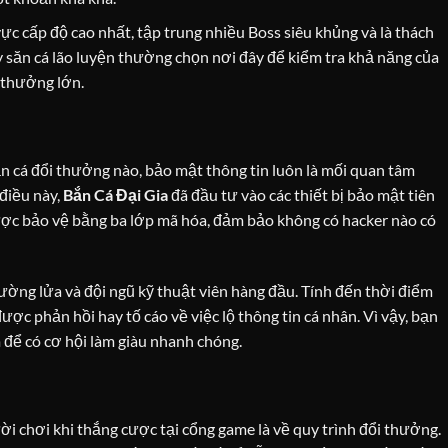
vực cấp độ cao nhất, tập trung nhiều Boss siêu khủng và là thách
ay săn cá lão luyện thường chọn nơi đây để kiểm tra khả năng của
 thưởng lớn.
n cá đổi thưởng nào, bảo mật thông tin luôn là mối quan tâm
điều này,
Bắn Cá Đại Gia
đã đầu tư vào các thiết bị bảo mật tiên
ược bảo vệ bằng ba lớp mã hóa, đảm bảo không có hacker nào có
ường lửa và đội ngũ kỹ thuật viên hàng đầu. Tính đến thời điểm
ợc phản hồi hay tố cáo về việc lộ thông tin cá nhân. Vì vậy, bạn
 để có cơ hội làm giàu nhanh chóng.
i chơi khi thắng cược tại cổng game là về quy trình đổi thưởng.