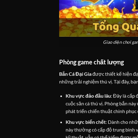
Giao diện chơi ga
Phòng game chất lượng
Bắn Cá Đại Gia
được thiết kế hiện đ
những trải nghiệm thú vị. Tại đây, b
Khu vực đảo đầu lâu
: Đây là cấp
cuộc săn cá thú vị. Phòng bắn này
phát triển chiến thuật chinh phục
Khu vực biển chết
: Dành cho nhữ
này thường có cấp độ trung bình 
kỹ thuật, vẫn có thể kiếm được m