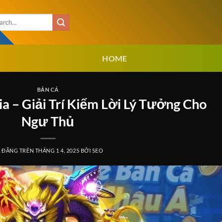
HOME
BẮN CÁ
a – Giải Trí Kiếm Lời Lý Tưởng Cho
Ngư Thủ
 ĐĂNG TRÊN
THÁNG 1 4, 2025
BỞI
SEO